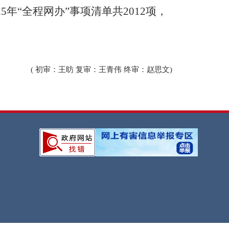
2
5
年
“全程网办”事项清单共
2012
项，
( 初审：王昉 复审：王青伟 终审：赵思文)