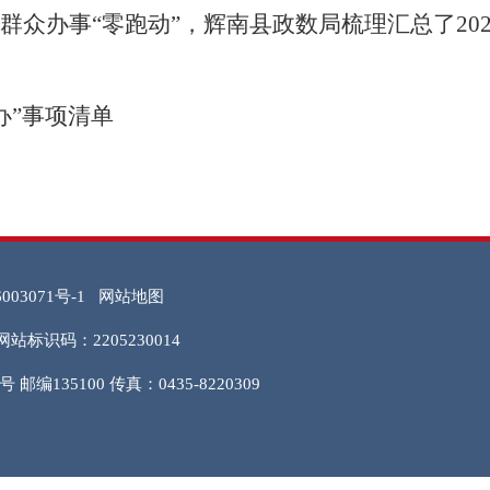
群众办事
“零跑
动
”，
辉南
县
政数局
梳理汇总了
20
办”事项清单
003071号-1
网站地图
网站标识码：2205230014
135100 传真：0435-8220309