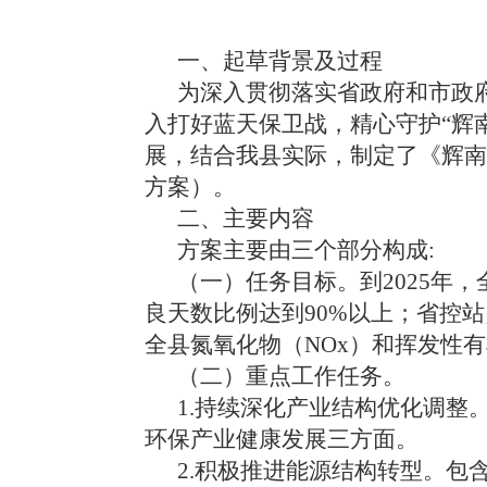
一、起草背景及过程
为深入贯彻落实省政府和市政
入打好蓝天保卫战，精心守护
“辉
展，结合我县实际，
制定了《
辉南
方案）
。
二、主要内容
方案
主要由三个部分构成
:
（一）
任务目标。
到
2025年
良天数比例达到90%以上；省控
全县氮氧化物（NOx）和挥发性有
（二）
重点工作任务
。
1.持续深化产业结构优化调整
环保产业健康发展
三方面。
2.积极推进能源结构转型。
包