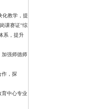
块化教学，提
岗课赛证
”
综
体系，提升
，加强师德师
合作，探
教育中心
专业
。