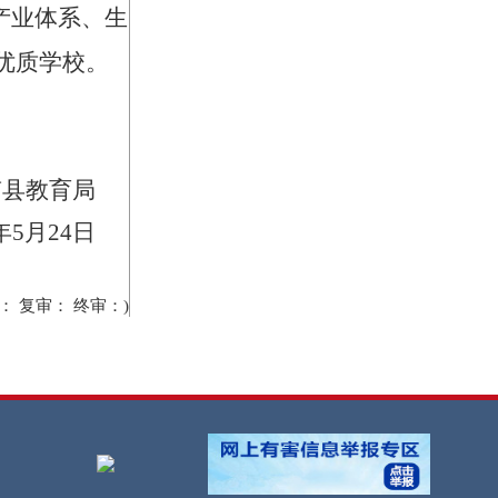
产业体系、生
优质学校。
南县教育局
年
5
月
24
日
审： 复审： 终审：)