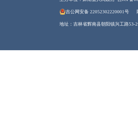
吉公网安备 22052302220001号
地址：吉林省辉南县朝阳镇兴工路53-2号 邮编