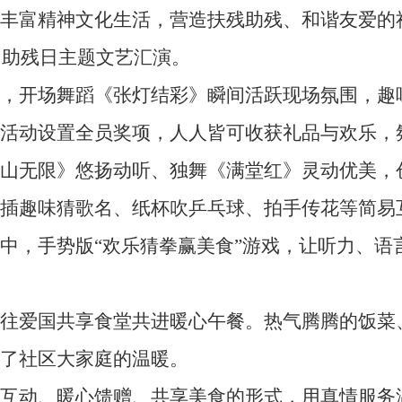
富精神文化生活，营造扶残助残、和谐友爱的社
国助残日主题文艺汇演。
开场舞蹈《张灯结彩》瞬间活跃现场氛围，趣
活动设置全员奖项，人人皆可收获礼品与欢乐，
无限》悠扬动听、独舞《满堂红》灵动优美，
穿插趣味猜歌名、纸杯吹乒乓球、拍手传花等简易
中，手势版“欢乐猜拳赢美食”游戏，让听力、语
爱国共享食堂共进暖心午餐。热气腾腾的饭菜
了社区大家庭的温暖。
动、暖心馈赠、共享美食的形式，用真情服务