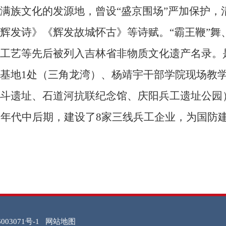
族文化的发源地，曾设“盛京围场”严加保护，
辉发诗》《辉发故城怀古》等诗赋。“霸王鞭”舞
工艺等先后被列入吉林省非物质文化遗产名录。是
基地1处（三角龙湾）、杨靖宇干部学院现场教
斗遗址、石道河抗联纪念馆、庆阳兵工遗址公园
0年代中后期，建设了8家三线兵工企业，为国防
003071号-1
网站地图