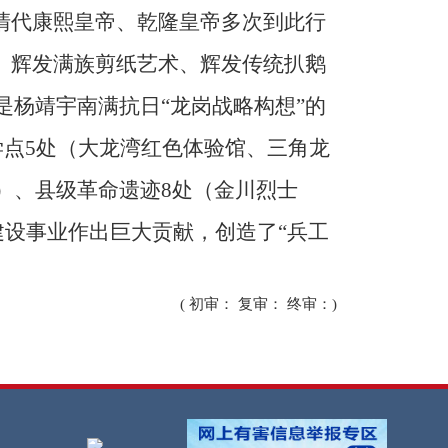
清代康熙皇帝、乾隆皇帝多次到此行
、辉发满族剪纸艺术、辉发传统扒鹅
杨靖宇南满抗日“龙岗战略构想”的
学点5处（大龙湾红色体验馆、三角龙
）、县级革命遗迹8处（金川烈士
建设事业作出巨大贡献，创造了“兵工
( 初审： 复审： 终审：)