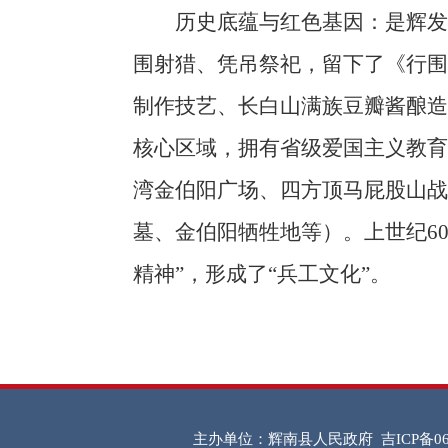
历史底蕴与红色基因：是辉发满
围射猎、凭吊祭祀，留下了《行围
制作技艺、长白山满族豆瓣酱酿造
核心区域，拥有省级爱国主义教育
湾金伯阳广场、四方顶马屁股山战
墓、金伯阳牺牲地等）。上世纪6
精神”，形成了“兵工文化”。
主办单位：辉南县人民政府
吉ICP备06